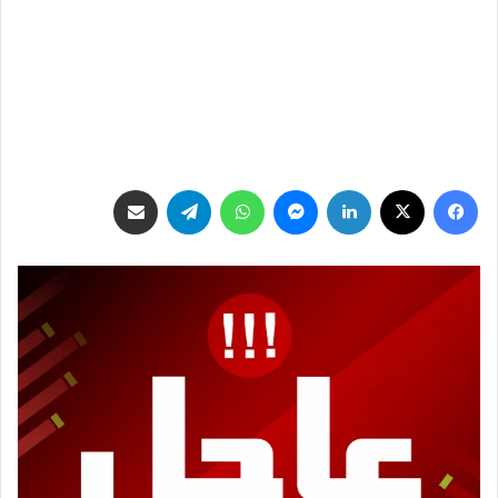
فيسبوك
‫X
لينكدإن
ماسنجر
واتساب
تيلقرام
مشاركة عبر البريد