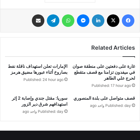
فيسبوك
‫X
لينكدإن
ماسنجر
واتساب
تيلقرام
مشاركة عبر البريد
Related Articles
غارة على دفعتين على منطقة صوان
الإمارات تعلن استهداف ناقلة نفط
في ميفدون تزامنا مع قصف متقطع
بصاروخ أثناء عبورها مضيق هرمز
لحرج علي الطاهر
Published: 24 hour ago
Published: 17 hour ago
قصف متواصل على بلدة المنصوري
سوريا: مقتل جندي وإصابة 2 إثر
استهدافهم شرق دير الزور
Published: day واحد ago
Published: day واحد ago