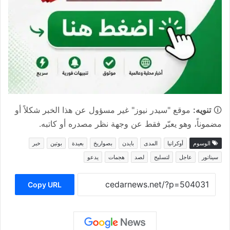
🛈
تنويه:
موقع "سيدر نيوز" غير مسؤول عن هذا الخبر شكلاً أو
مضموناً، وهو يعبّر فقط عن وجهة نظر مصدره أو كاتبه.
الوسوم
أوكرانيا
المدى
بايدن
بصواريخ
بعيدة
بوتين
خبر
سيناتور
عاجل
لتسليح
لصد
هجمات
يدعو
Copy URL