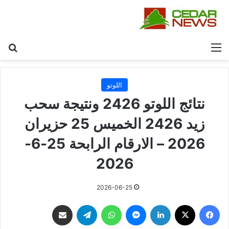
القائمة
بح
اللوتو
نتائج اللوتو 2426 ونتيجة سحب
زيد 2426 الخميس 25 حزيران
2026 – الارقام الرابحة 25-6-
2026
2026-06-25
فيسبوك
‫X
لينكدإن
ماسنجر
واتساب
تيلقرام
مشاركة عبر البريد