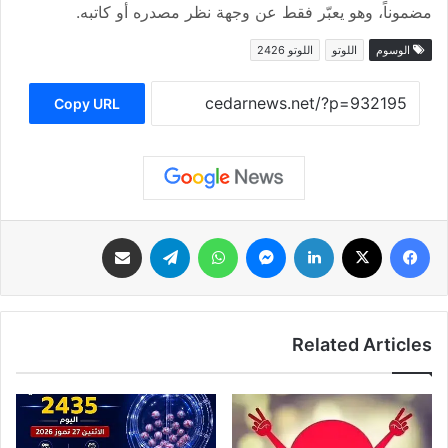
مضموناً، وهو يعبّر فقط عن وجهة نظر مصدره أو كاتبه.
الوسوم
اللوتو
اللوتو 2426
Copy URL
فيسبوك
‫X
لينكدإن
ماسنجر
واتساب
تيلقرام
مشاركة عبر البريد
Related Articles