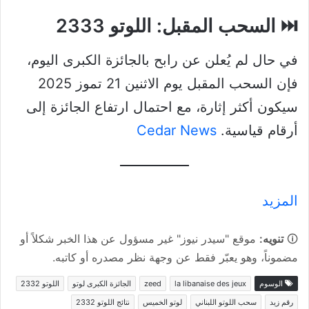
⏭️ السحب المقبل: اللوتو 2333
في حال لم يُعلن عن رابح بالجائزة الكبرى اليوم،
فإن السحب المقبل يوم الاثنين 21 تموز 2025
سيكون أكثر إثارة، مع احتمال ارتفاع الجائزة إلى
أرقام قياسية.
Cedar News
المزيد
🛈
تنويه:
موقع "سيدر نيوز" غير مسؤول عن هذا الخبر شكلاً أو
مضموناً، وهو يعبّر فقط عن وجهة نظر مصدره أو كاتبه.
الوسوم
la libanaise des jeux
zeed
الجائزة الكبرى لوتو
اللوتو 2332
رقم زيد
سحب اللوتو اللبناني
لوتو الخميس
نتائج اللوتو 2332