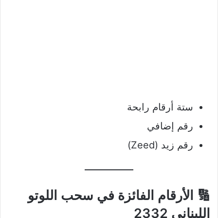
ستة أرقام رابحة
رقم إضافي
رقم زيد (Zeed)
🔢 الأرقام الفائزة في سحب اللوتو
اللبناني 2332