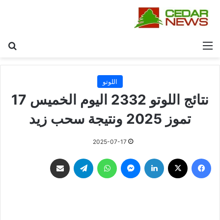
القائمة
بح
اللوتو
نتائج اللوتو 2332 اليوم الخميس 17
تموز 2025 ونتيجة سحب زيد
2025-07-17
فيسبوك
‫X
لينكدإن
ماسنجر
واتساب
تيلقرام
مشاركة عبر البريد