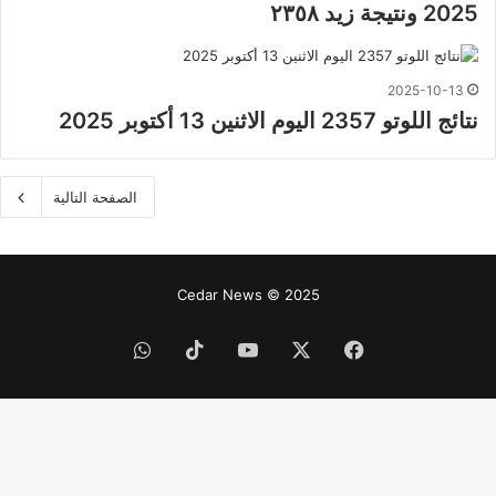
2025 ونتيجة زيد ٢٣٥٨
2025-10-13
نتائج اللوتو 2357 اليوم الاثنين 13 أكتوبر 2025
الصفحة التالية
Cedar News © 2025
فيسبوك
‫X
‫YouTube
‫TikTok
واتساب