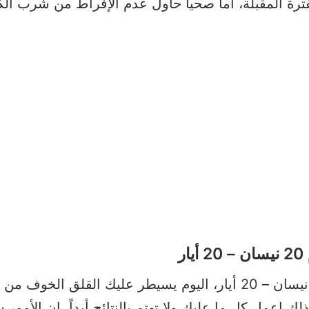
فترة المقبلة، أما صحياً حاول عدم الإفراط من شرب الك
ر
حظك اليوم وتوقعات برج الثور اليوم 20 نيسان – 20 أيار، اليوم يسي
عمل كل ما عليك ولا تهتم بالنتائج أبداً، إن الأمور س