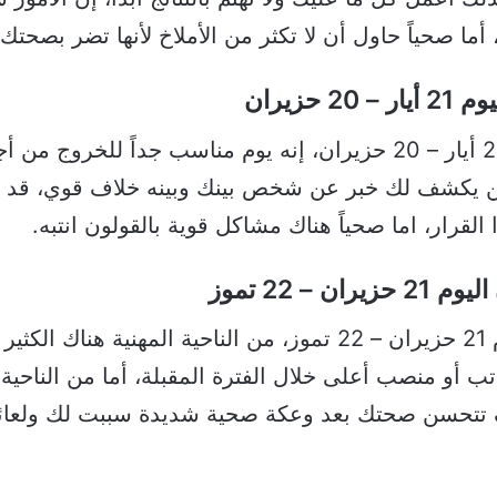
 أما صحياً حاول أن لا تكثر من الأملاخ لأنها تضر بصحتك.
حزيران
حظك اليوم وتوقعات برج الجوزاء اليوم 21 أيار – 20 حزيران، إنه يوم 
بين يكشف لك خبر عن شخص بينك وبينه خلاف قوي، قد ي
 القرار، اما صحياً هناك مشاكل قوية بالقولون انتبه.
– 22 تموز
حظك اليوم وتوقعات برج السرطان اليوم 21 حزيران – 22 تموز، من 
تب أو منصب أعلى خلال الفترة المقبلة، أما من الناح
ف تتحسن صحتك بعد وعكة صحية شديدة سببت لك ولعائلت