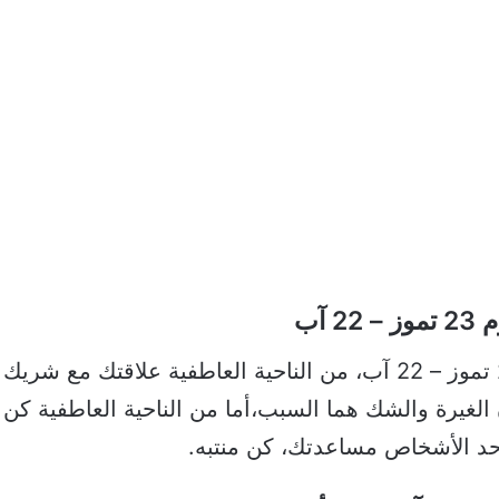
 آب
حظك اليوم وتوقعات برج الأسد اليوم 23 تموز – 22 آب، من الناحية الع
 الغيرة والشك هما السبب،أما من الناحية العاطفية كن
حد الأشخاص مساعدتك، كن منتبه.