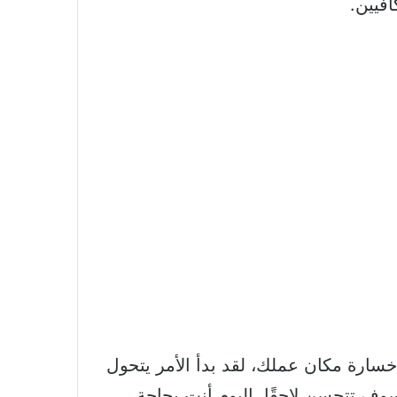
افيين.
طر عليك القلق الخوف من خسارة مكان عملك، لقد بدأ الأمر يتحول
وف تتحسن لاحقًا، اليوم أنت بحاجة