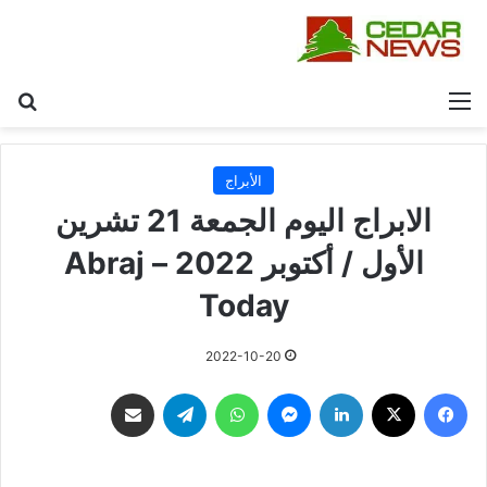
القائمة
بح
الأبراج
الابراج اليوم الجمعة 21 تشرين
الأول / أكتوبر 2022 – Abraj
Today
2022-10-20
فيسبوك
‫X
لينكدإن
ماسنجر
واتساب
تيلقرام
مشاركة عبر البريد