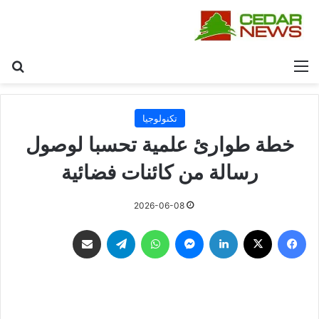
القائمة
بح
تكنولوجيا
خطة طوارئ علمية تحسبا لوصول
رسالة من كائنات فضائية
2026-06-08
فيسبوك
‫X
لينكدإن
ماسنجر
واتساب
تيلقرام
مشاركة عبر البريد