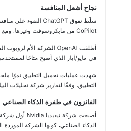
نجاح أشعل المنافسة
CoPilot من مايكروسوفت وغيرها. ومع ذلك، ما زال ChatGPT يستحوذ على أكبر حصة سوقية في مجال الذكاء الصناعي.
في مايو/أيار الذي أصبح متاحًا لمستخدمي نظام Android في ي
شهدت عمليات تحميل التطبيق نموًا ملحو
التطبيق، وفقًا لتقارير شركة تحليلات البيانات opia
الفائزون في طفرة الذكاء الصناعي
أصبحت شركة نيف
الذكاء الصناعي، كونها الشركة الموردة الرئيسية لرقائق تشغيل tGPT