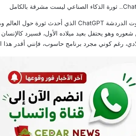
بعد عام على إطلاق شركة OpenAI روبوت الدردشة ChatGPT ا
وره وهو يحتفل بعيد ميلاده الأول، فسيرد كالإنسان تمام
لادي، رغم كوني مجرد برنامج حاسوب، فإنني أقدر هذا ال