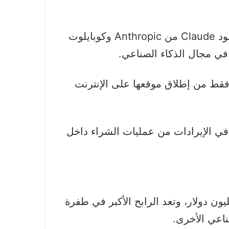
سلّط تفوق ChatGPT الضوء على منافسيه من روبوتات الدردشة، مثل بارد Bard من غوغل وكلود Claude من Anthropic وكوبايلوت
ة الأم لروبوت الدردشة ChatGPT تطبيقها على منصة iOS بعد 6 أشهر فقط من إطلاق موقعها على الإنترنت
في الإيرادات من عمليات الشراء داخل
تها تريليون دولار، وتعد الرابح الأكبر في طفرة