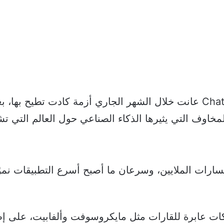
غير أنّ شركة Open AI التي تصدر ChatGPT عانت خلال الشهر الجاري أزمة 
المخاوف التي يثيرها الذكاء الصناعي حول العالم التي
ات عابرة للقارات مثل مايكروسوفت وألفابيت، على إ