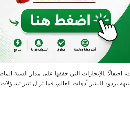
Cha على المعايدات، احتفالًا بالإنجازات التي حققها على مدار الس
بيهة بردود البشر أذهلت العالم، فما تزال تثير تساؤلا