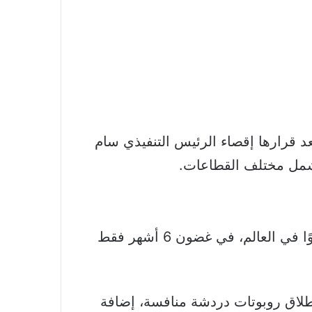
كادت تطيح بها، بعد قرارها إقصاء الرئيس التنفيذي سام
 تشمل مختلف القطاعات.
تفاعل ChatGPT بصورة مذهلة مع استفسارات الملايين، وسرعان ما أصبح أسرع التطبيقات نموًا في العالم، في غضون 6 أشهر فقط
طلاق روبوتات دردشة منافسة، إضافة