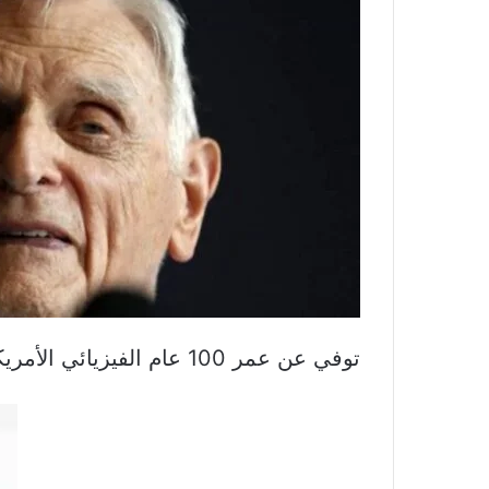
توفي عن عمر 100 عام الفيزيائي الأمريكي جون غودِناف الذي كان أحد مبتكري بطارية الليثيوم أيون القابلة لإعادة الشحن.