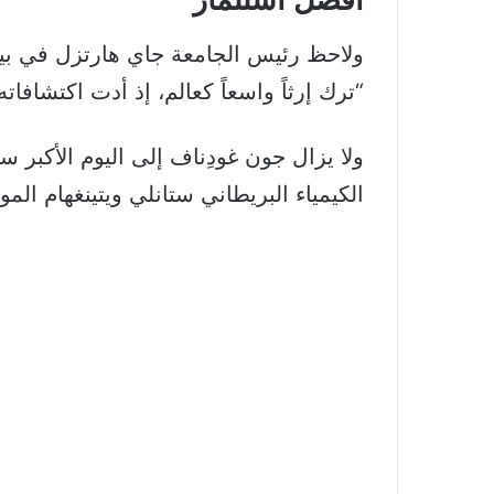
“ترك إرثاً واسعاً كعالم، إذ أدت اكتشافا
ولا يزال جون غودِناف إلى اليوم الأكبر سن
الكيمياء البريطاني ستانلي ويتينغهام المولود عام 1941 والياباني أكيرا يوشينو ال