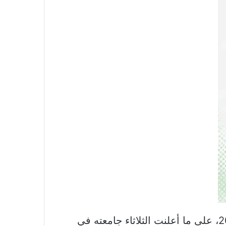
ونال جون غودِناف مع شريكيه البريطاني والياباني في هذا الاختراع جائزة نوبل للكيمياء عام 2019، على ما أعلنت الثلاثاء جامعته في