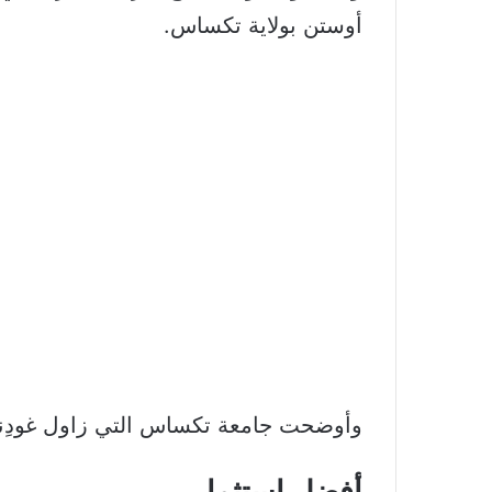
أوستن بولاية تكساس.
وأوضحت جامعة تكساس التي زاول غودِناف التدريس منذ عام 1986 في كلية “كو
أفضل استثمار