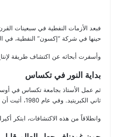
فبعد الأزمات النفطية في سبعينات القرن 
حينها في شركة “إكسون” النفطية، في ال
وأسفرت أبحاثه عن اكتشاف طريقة لإنتاج 
بداية النور في تكساس
ثم عمل الأستاذ بجامعة تكساس في أوستن 
ثاني الكبريتيد. وفي عام 1980، أثبت أن الجمع بين أكسيد الكوبالت وأيونات الليثيوم يمكن أن ينتج ما يصل إلى أربعة فولتات.
وانطلاقاً من هذه الاكتشافات، ابتكر أكيرا يوشينو البالغ 71 عاما أول 
جون غودِناف جعل العالم قابل