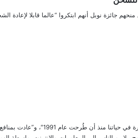
منحهم جائزة نوبل أنهم ابتكروا “عالما قابلا لإعادة الش
واضافت أن “بطاريات الليثيوم أحدثت ثورة 
وج ملايين الناس إلى المعلومات والإنترنت بواسطة الهوا