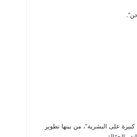
حن”.
في حياتنا منذ أن طُرحت عام 1991″، و”عادت بمنافع كبيرة على البشرية”، من بينها تطوير
تف الجوّالة.