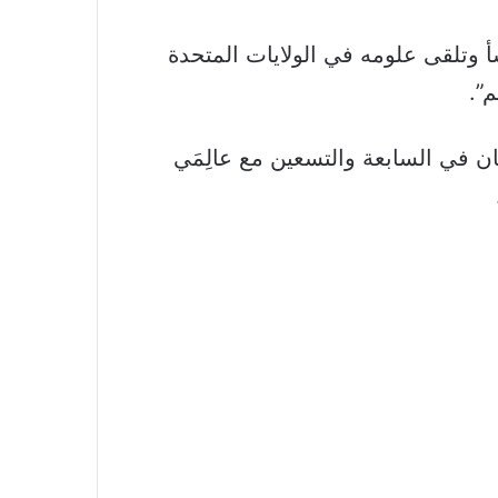
يزيائي المولود عام 1922 في ألمانيا والذي نشأ وتلقى علومه في الولايات المتحدة
م”.
كان في السابعة والتسعين مع عالِمَي