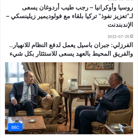
روسيا وأوكرانيا – رجب طيب أردوغان يسعى
لـ”تعزيز نفوذ” تركيا بلقاء مع فولوديمير زيلينسكي –
الإندبندنت
2022-07-25
الفرزلي: جبران باسيل يعمل لدفع النظام للانهيار..
والفريق المحيط بالعهد يسعى للاستئثار بكل شيء
BBC