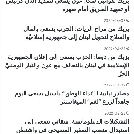
يزبك لقواتيي شكا: عون يسعى لتمديد الذلّ كرئيس
أو تمهيد الطريق أمام صهره
2022-04-08
يزبك من مراح الزيات: الحزب يسعى بالمال
والسلاح لتحويل لبنان إلى جمهورية إسلاميّة
2022-03-29
يزبك من دوما: الحزب يسعى الى إعلان الجمهورية
الإسلامية في لبنان بالتحالف مع عون والتيار الوطنيّ
الحرّ
2022-03-09
مصادر نيابية لـ”نداء الوطن”: باسيل يسعى اليوم
جاهداً لزرع “لغم” الميغاسنتر
2022-02-28
التشكيلات الديبلوماسية: ميقاتي يسعى الى
استبدال منصب السفير المسيحي في واشنطن