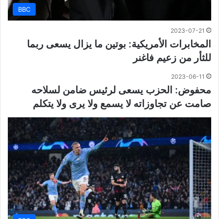
BBC
2023-07-21
المخابرات الأمريكية: بوتين ما يزال يسعى ربما
للثأر من زعيم فاغنر
2023-06-11
محفوض: الحزب يسعى لرئيس ضامن لسلاحه
صامت عن تجاوزاته لا يسمع ولا يرى ولا يتكلم