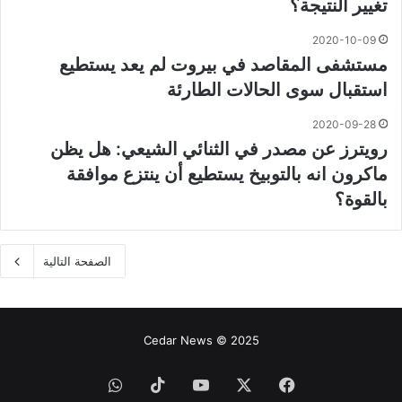
تغيير النتيجة؟
2020-10-09
مستشفى المقاصد في بيروت لم يعد يستطيع
استقبال سوى الحالات الطارئة
2020-09-28
رويترز عن مصدر في الثنائي الشيعي: هل يظن
ماكرون انه بالتوبيخ يستطيع أن ينتزع موافقة
بالقوة؟
الصفحة التالية
Cedar News © 2025
فيسبوك
‫X
‫YouTube
‫TikTok
واتساب