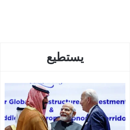
يستطيع