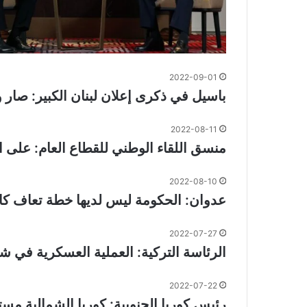
2022-09-01
باسيل في ذكرى إعلان لبنان الكبير: صار
2022-08-11
منسق اللقاء الوطني للقطاع العام: على المصارف دفع 
2022-08-10
عدوان: الحكومة ليس لديها خطة تعاف كام
2022-07-27
الرئاسة التركية: العملية العسكرية في 
2022-07-22
رئيس كوريا الجنوبية: كوريا الشمالية مس