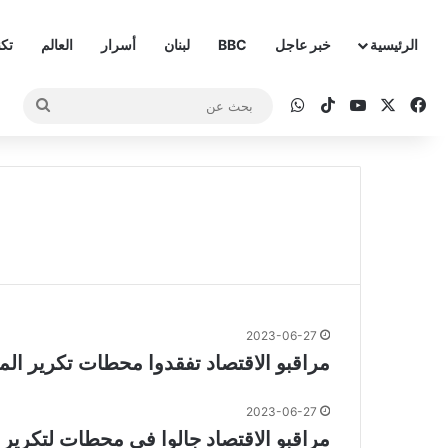
الرئيسية
خبر عاجل
BBC
لبنان
أسرار
العالم
تكن
‫X
فيسبوك
‫YouTube
‫TikTok
واتساب
بحث
عن
2023-06-27
مراقبو الاقتصاد تفقدوا محطات تكرير ال
2023-06-27
مراقبو الاقتصاد جالوا في محطات لتكرير