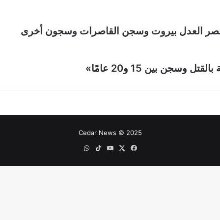
 قصر العدل بيروت وسجن القاصرات وسجون أخرى
سجن بين 15 و20 عامًا»
Cedar News © 2025
‫X
فيسبوك
‫YouTube
‫TikTok
واتساب