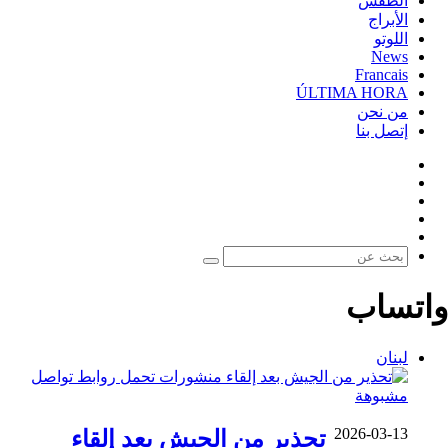
الطقس
الأبراج
اللوتو
News
Francais
ÚLTIMA HORA
من نحن
إتصل بنا
فيسبوك
‫X
‫YouTube
‫TikTok
واتساب
بحث
عن
واتساب
لبنان
2026-03-13
تحذير من الجيش بعد إلقاء