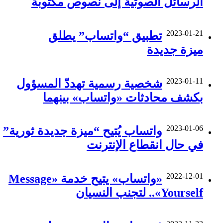
الرسائل الصوتية إلى نصوص مكتوبة
2023-01-21
تطبيق “واتساب” يطلق
ميزة جديدة
2023-01-11
شخصية رسمية تهددّ المسؤول
بكشف محادثات «واتساب» بينهما
2023-01-06
واتساب يُتيح “ميزة جديدة ثورية”
في حال انقطاع الإنترنت
2022-12-01
«واتساب» يتيح خدمة «Message
Yourself».. لتجنب النسيان