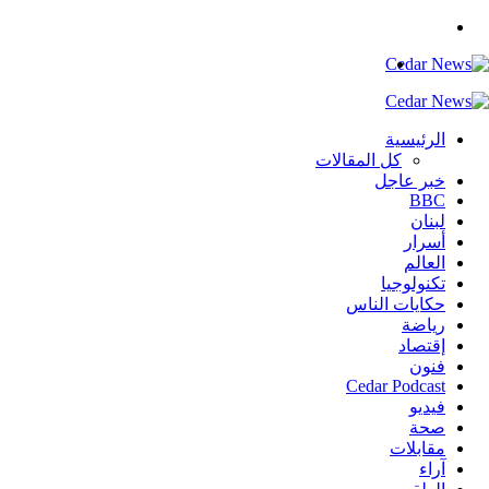
بحث
عن
القائمة
الرئيسية
كل المقالات
خبر عاجل
BBC
لبنان
أسرار
العالم
تكنولوجيا
حكايات الناس
رياضة
إقتصاد
فنون
Cedar Podcast
فيديو
صحة
مقابلات
آراء