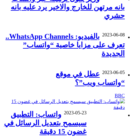
بانه مرتهن للخارج والاخير يرد عليه بانه
حشري
2023-06-08
بالفيديو: WhatsApp Channels..
تعرف على مزايا خاصية “واتساب”
الجديدة
2023-06-05
عطل في موقع
“واتساب ويب”؟
BBC
2023-05-23
واتساب: التطبيق
سيسمح بتعديل الرسائل في
غضون 15 دقيقة