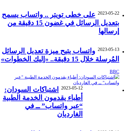
2023-05-22
على خطى تويتر .. واتساب يسمح
بتعديل الرسائل في غضون 15 دقيقة من
إرسالها
2023-05-13
واتساب يتيح ميزة تعديل الرسائل
المُرسلة خلال 15 دقيقة.. «إليك الخطوات»
BBC
2023-05-12
اشتباكات السودان:
أطباء يقدمون الخدمة الطبية
“عبر واتساب” ــ في
الغارديان