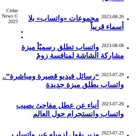
Cedar
News ©
2023-08-26
مجموعات «واتساب» بلا
2025
أسماء قريباً
فيسبوك
‫X
‫YouTube
2023-08-08
واتساب تطلق رسميًا ميزة
‫TikTok
واتساب
مشاركة الشاشة لمنافسة زوم
زر
الذهاب
2023-07-29
“رسائل فيديو قصيرة ومباشرة”..
إلى
الأعلى
واتساب يطلق ميزة جديدة
2023-07-26
أنباء عن عطل مفاجئ يصيب
واتساب وانستجرام حول العالم
2023-07-25
وزير يقول لزميله عبر واتساب