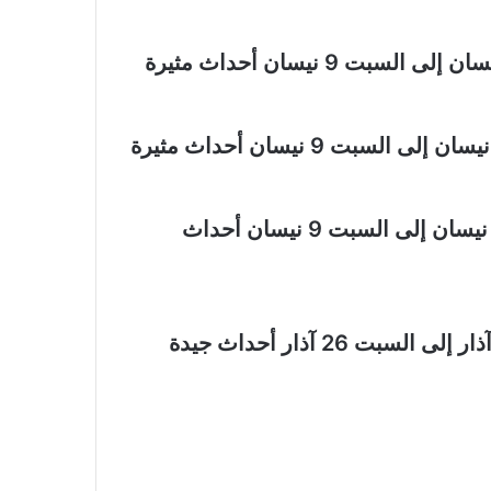
توقعات مولود برج “الحوت” من السبت 2 نيسان إلى السبت 9 نيسان أحداث