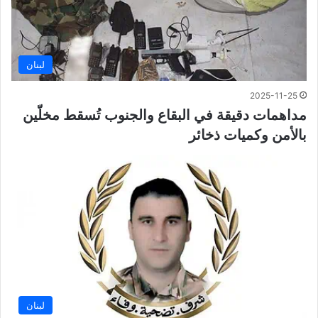
لبنان
2025-11-25
مداهمات دقيقة في البقاع والجنوب تُسقط مخلّين
بالأمن وكميات ذخائر
لبنان