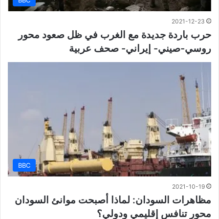
2021-12-23
حرب باردة جديدة مع الغرب في ظل صعود محور
روسي-صيني- إيراني- صحف عربية
BBC
2021-10-19
مظاهرات السودان: لماذا أصبحت موانئ السودان
محور تنافس إقليمي ودولي؟