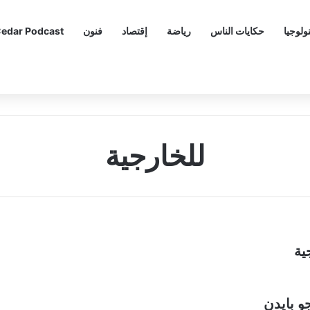
ولوجيا
حكايات الناس
رياضة
إقتصاد
فنون
edar Podcast
للخارجية
ية
جو بايدن