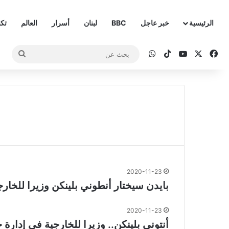
الرئيسية
خبر عاجل
BBC
لبنان
أسرار
العالم
تكن
‫X
فيسبوك
‫YouTube
‫TikTok
واتساب
بحث
عن
2020-11-23
بايدن سيختار أنطوني بلينكن وزيرا للخارج
2020-11-23
أنتوني بلينكن.. وزيرا للخارجية في إدارة 