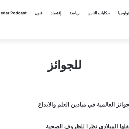
ولوجيا
حكايات الناس
رياضة
إقتصاد
فنون
edar Podcast
للجوائز
وائز العالمية في ميادين العلم والابداع
فلها الميلادي نظرا للظروف الصحية