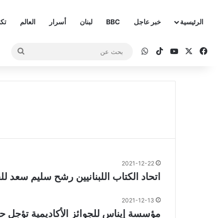
الرئيسية
خبر عاجل
BBC
لبنان
أسرار
العالم
تكن
‫X
فيسبوك
‫YouTube
‫TikTok
واتساب
بحث
عن
2021-12-22
اتحاد الكتاب اللبنانيين رشح سليم سعد للج
2021-12-13
مؤسسة إيناس للجوائز الأكاديمية تؤجل ح