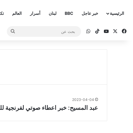
الرئيسية
خبر عاجل
BBC
لبنان
أسرار
العالم
تكن
‫X
فيسبوك
‫YouTube
‫TikTok
واتساب
بحث
عن
2023-04-04
عبد المسيح: خبر اعطاء صوتي لفرنجية لل