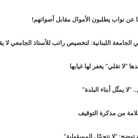
ا عن نواب يطلبون الأموال مقابل أصواتهم!
 اللبنانية: لتخصيص راتب للأستاذ الجامعي لا يقل عن 3 آلاف دول
ا “لا تقلي” يغفر لها غيابها
ا يمثّل أبناء البلدة”
 سلامة من مذكرة التوقيف
 توضح: “لا نتحمّل المسؤولية”