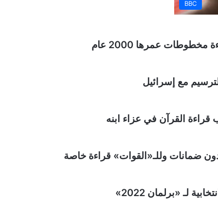
BBC
لترسيم مع إسرائيل
قراءة القرآن في عزاء ابنه
 دون ضمانات وللـ«القوات» قراءة خاصة
ية لـ «برلمان 2022»