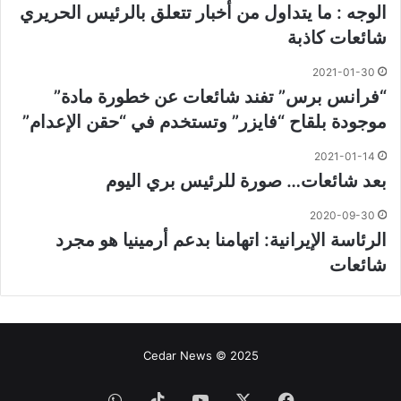
الوجه : ما يتداول من أخبار تتعلق بالرئيس الحريري
شائعات كاذبة
2021-01-30
“فرانس برس” تفند شائعات عن خطورة مادة”
موجودة بلقاح “فايزر” وتستخدم في “حقن الإعدام”
2021-01-14
بعد شائعات… صورة للرئيس بري اليوم
2020-09-30
الرئاسة الإيرانية: اتهامنا بدعم أرمينيا هو مجرد
شائعات
Cedar News © 2025
فيسبوك
‫X
‫YouTube
‫TikTok
واتساب