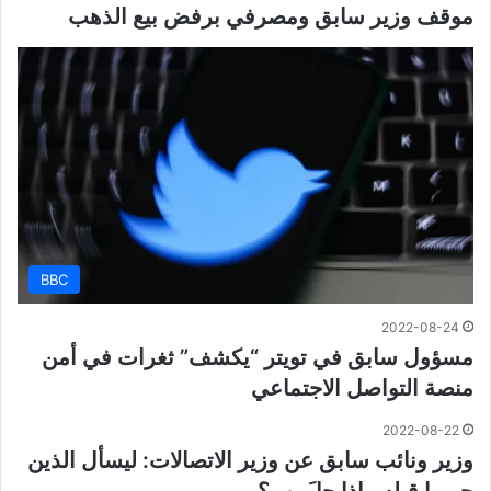
موقف وزير سابق ومصرفي برفض بيع الذهب
BBC
2022-08-24
مسؤول سابق في تويتر “يكشف” ثغرات في أمن
منصة التواصل الاجتماعي
2022-08-22
وزير ونائب سابق عن وزير الاتصالات: ليسأل الذين
جربوا قبله ماذا حلَ بهم؟