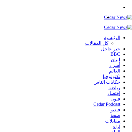
بحث
عن
القائمة
الرئيسية
كل المقالات
خبر عاجل
BBC
لبنان
أسرار
العالم
تكنولوجيا
حكايات الناس
رياضة
إقتصاد
فنون
Cedar Podcast
فيديو
صحة
مقابلات
آراء