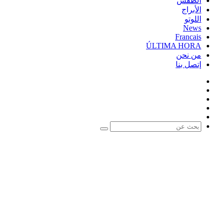
الطقس
الأبراج
اللوتو
News
Francais
ÚLTIMA HORA
من نحن
إتصل بنا
فيسبوك
‫X
‫YouTube
‫TikTok
واتساب
بحث
عن