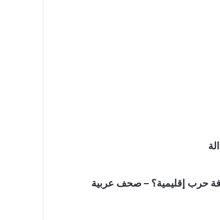
لة
ة حرب إقليمية؟ – صحف عربية