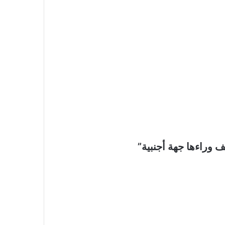
ف وراءها جهة أجنبية”