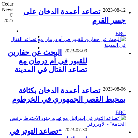
Cedar
News
2023-08-12
تصاعد أعمدة الدخان على
©
جسر القرم
2025
فيسبوك
BBC
‫X
‫YouTube
‫TikTok
2023-08-09
البحث عن حفارين
واتساب
للقبور في أم درمان مع
زر
تصاعد القتال في المدينة
الذهاب
إلى
الأعلى
2023-08-06
تصاعد أعمدة الدخان بكثافة
بمحيط القصر الجمهوري في الخرطوم
BBC
2023-07-30
“تصاعد التوتر في