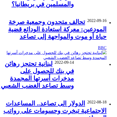
والمسلمين في بريطانيا؟
2022-09-16
تحالف متحدون وجمعية صرخة
المودعين: معركة استعادة الودائع قضية
حياة أو موت والمواجهة إلى تصاعد
BBC
2022-09-14
لبنانية تحتجز رهائن
في بنك للحصول على
مدخرات أسرتها المجمدة
وسط تصاعد الغضب الشعبي
2022-08-18
الدولار الى تصاعد.. المساعدات
الاجتماعية تبخرت وحسومات على رواتب