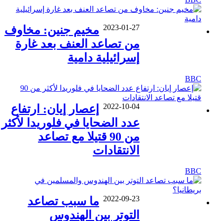
2023-01-27
مخيم جنين: مخاوف
من تصاعد العنف بعد غارة
إسرائيلية دامية
BBC
2022-10-04
إعصار إيان: ارتفاع
عدد الضحايا في فلوريدا لأكثر
من 90 قتيلا مع تصاعد
الانتقادات
BBC
2022-09-23
ما سبب تصاعد
التوتر بين الهندوس