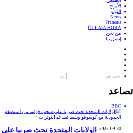
الطقس
الأبراج
اللوتو
News
Francais
ÚLTIMA HORA
من نحن
إتصل بنا
فيسبوك
‫X
‫YouTube
‫TikTok
واتساب
بحث
عن
تصاعد
BBC
2023-09-30
الولايات المتحدة تحث صربيا على