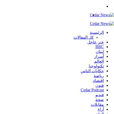
بحث
عن
القائمة
الرئيسية
كل المقالات
خبر عاجل
BBC
لبنان
أسرار
العالم
تكنولوجيا
حكايات الناس
رياضة
إقتصاد
فنون
Cedar Podcast
فيديو
صحة
مقابلات
آراء