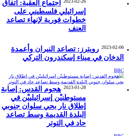
2023-02-26
اجتماع العقبة: اتفاق
إسرائيلي فلسطيني على
خطوات فورية لإنهاء تصاعد
العنف
2023-02-06
رويترز: تصاعد النيران وأعمدة
الدخان في ميناء إسكندرون التركي
BBC
2023-01-28
هجوم القدس: إصابة
مستوطنيْن إسرائيلييْن في
إطلاق نار بحي سلوان جنوبي
البلدة القديمة وسط تصاعد
حاد في التوتر
BBC