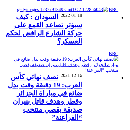
BBC
2022-01-18
السودان : كيف
سيؤثر تصاعد القمع على
حركة الشارع الرافض لحكم
العسكر؟
BBC
2021-12-16
نصف نهائي كأس
العرب: 19 دقيقة وقت بدل
ضائع في مباراة الجزائر
وقطر وهدف قاتل بنيران
صديقة يقصي منتخب
“الفراعنة”