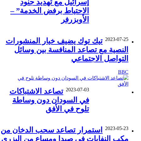
إسرائيل مع تهديد جنود
الاحتياط برفض الخدمة” –
الأوبزرفر
2023-07-25
تيك توك يضيف خيار المنشورات
النصية مع تصاعد المنافسة بين وسائل
التواصل الاجتماعي
BBC
2023-07-03
تصاعد الاشتباكات
في السودان دون وساطة
تلوح في الأفق
2023-05-23
استمرار تصاعد سحب الدخان من
مكب النفايات في صيدا ومساع من البزري