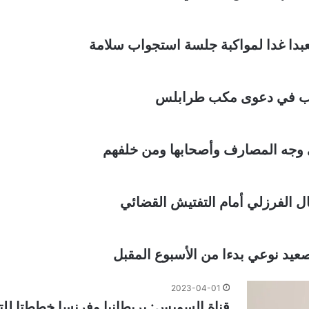
بدا غدا لمواكبة جلسة استجواب سلامة
واب في دعوى مكب طرابلس
ي وجه المصارف وأصحابها ومن خلفهم
الفرزلي أمام التفتيش القضائي
يد نوعي بدءا من الأسبوع المقبل
2023-04-01
قناة السويس: بريطانيا وفرنسا خططتا ل