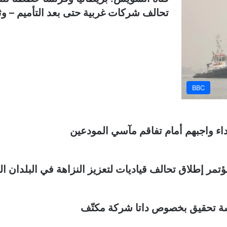
تحالف شركات غربية حتى بعد التأميم – وثا
BBC
ء واجبهم أمام تفاقم مآسي المودعين
ر إطلاق تحالف قياديات لتعزيز النزاهة في البلدان الع
سة تحقيق بخصوص داتا شركة مكتّف