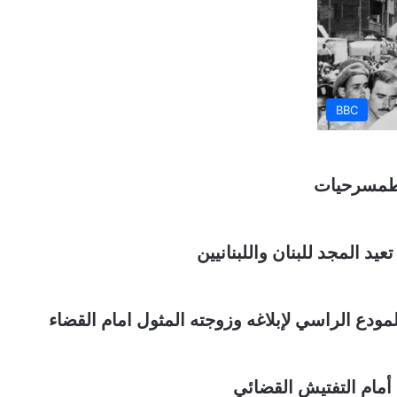
BBC
 طمسرحيات
عيد المجد للبنان واللبنانيين
دع الراسي لإبلاغه وزوجته المثول امام القضاء
مام التفتيش القضائي