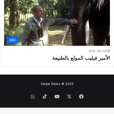
BBC
2021-04-09
الأمير فيليب المولع بالطبيعة
Cedar News © 2025
فيسبوك
‫X
‫YouTube
‫TikTok
واتساب