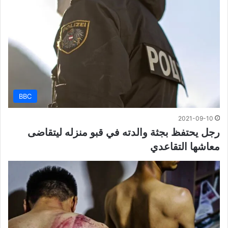
BBC
2021-09-10
رجل يحتفظ بجثة والدته في قبو منزله ليتقاضى
معاشها التقاعدي