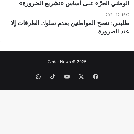
الوطني الحرّ» على أساس «تشريع الضرورة»
2021-12-16
طليس: ننصح المواطنين بعدم سلوك الطرقات إلا
عند الضرورة
Cedar News © 2025
فيسبوك
‫X
‫YouTube
‫TikTok
واتساب