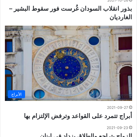
2021-10-26
بذور انقلاب السودان غُرست فور سقوط البشير –
الغارديان
الأبراج
2021-09-27
أبراج تتمرد على القواعد وترفض الإلتزام بها
2021-09-23
الزواج يتراجع والطلاق يزداد في لبنان