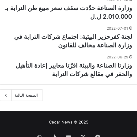
وزارة الصناعة حدّدت سقف سعر مبيع طن الترابة بـ
2.010.000 ل.ل
2022-07-01
لجنة كفرحزير البيئية: اجتماع شركات الترابة في
وزارة الصناعة مخالف للقانون
2022-06-29
وزارتا الصناعة والبيئة اقرّتا معايير إعادة التأهيل
والحفر في مقالع شركات الترابة
الصفحة التالية
Cedar News © 2025
فيسبوك
‫X
‫YouTube
‫TikTok
واتساب