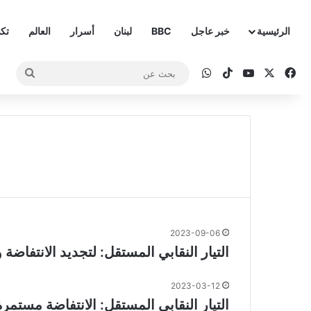
الرئيسية
خبر عاجل
BBC
لبنان
أسرار
العالم
تكن
‫X
فيسبوك
‫YouTube
‫TikTok
واتساب
بحث
عن
2023-09-06
التيار النقابي المستقل: لتجديد الانتفاضة
2023-03-12
التيار النقابي المستقل: الانتفاضة مستم