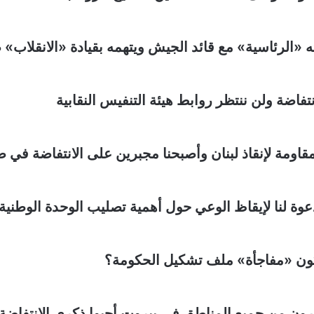
 «الرئاسية» مع قائد الجيش ويتهمه بقيادة «الانقلاب» ض
تفاضة ولن ننتظر روابط هيئة التنفيس النقابية
اومة لإنقاذ لبنان وأصبحنا مجبرين على الانتفاضة في صن
وة لنا لإيقاظ الوعي حول أهمية تصليب الوحدة الوطنية 
هل تكون «مفاجأة» ملف تشكيل الحكومة؟
رون من جميع المناطق في بيروت أحيوا ذكرى الانتفاضة