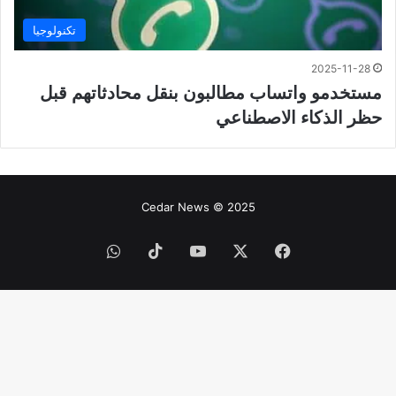
تكنولوجيا
2025-11-28
مستخدمو واتساب مطالبون بنقل محادثاتهم قبل
حظر الذكاء الاصطناعي
Cedar News © 2025
فيسبوك
‫X
‫YouTube
‫TikTok
واتساب