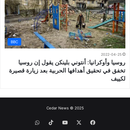
BBC
2022-04-25
روسيا وأوكرانيا: أنتوني بلينكن يقول إن روسيا
تخفق في تحقيق أهدافها الحربية بعد زيارة قصيرة
لكييف
Cedar News © 2025
فيسبوك
‫X
‫YouTube
‫TikTok
واتساب