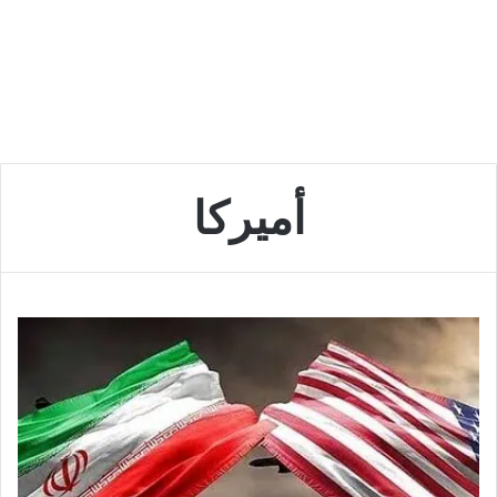
أميركا