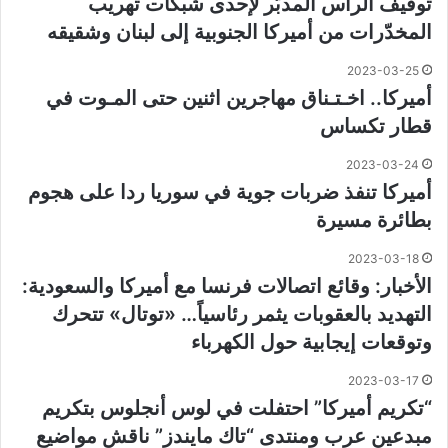
توقيف الرأس المدبّر لإحدى شبكات تهريب
المخدّرات من أميركا الجنوبية إلى لبنان وشقيقه
2023-03-25
أميركا.. اخـتـناق مهاجرين اثنين حتى المـوت في
قطار تكساس
2023-03-24
أميركا تنفذ ضربات جوية في سوريا ردا على هجوم
بطائرة مسيرة
2023-03-18
الأخبار: وقائع اتصالات فرنسا مع أميركا والسعودية:
التهديد بالعقوبات يثمر رئاسياً… «توتال» تتحرك
وتوقعات إيجابية حول الكهرباء
2023-03-17
“تكريم أميركا” احتفلت في لوس أنجلوس بتكريم
مبدعين عرب ومنتدى “تاك مايندز” ناقش مواضيع