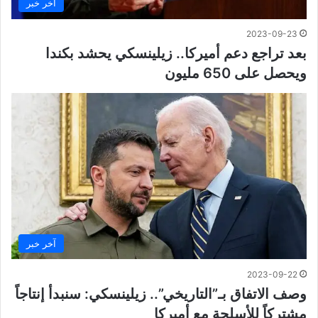
آخر خبر
2023-09-23
بعد تراجع دعم أميركا.. زيلينسكي يحشد بكندا
ويحصل على 650 مليون
آخر خبر
2023-09-22
وصف الاتفاق بـ”التاريخي”.. زيلينسكي: سنبدأ إنتاجاً
مشتركاً للأسلحة مع أميركا