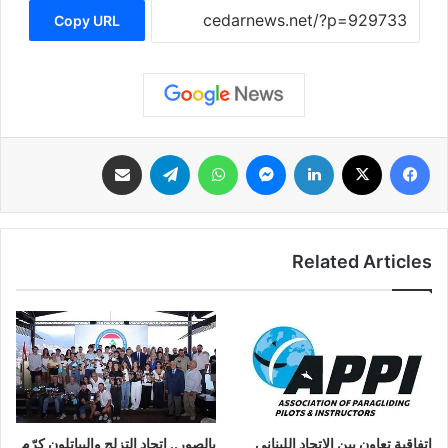
Copy URL
فيسبوك
‫X
لينكدإن
ماسنجر
واتساب
تيلقرام
مشاركة عبر البريد
Related Articles
بالصور.. اتحاد التزلج والبياتلون كرّم
إتفاقية تعاون بين الاتحاد اللبناني