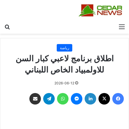
القائمة
بح
رياضة
اطلاق برنامج لاعبي كبار السن
للاولمبياد الخاص اللبناني
2026-06-12
فيسبوك
‫X
لينكدإن
ماسنجر
واتساب
تيلقرام
مشاركة عبر البريد