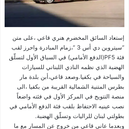
إستعاد السائق المخضرم هنري قاعي ،على متن
“سيتروين دي أس 3 “،زمام المبادرة واحرز لقب
فئة PF5(الدفع الأمامي) في السباق الأول لتسلّق
الهضبة الذي نظمه النادي اللبناني للسيارات
والسياحة في بكفيا.وصعد قاعي،أبن بلدة مار
بطرس المتنية الشمالية القريبة من بكفيا ،الى
منصة التتويج في المركز الأول في فئته واضعاً
نصب عينيه الاحتفاظ بلقب فئة الدفع الأمامي في
بطولتي لبنان للراليات وتسلّق الهضبة.
وبعدما عانى قاعي من خروج عن المسار مع ما