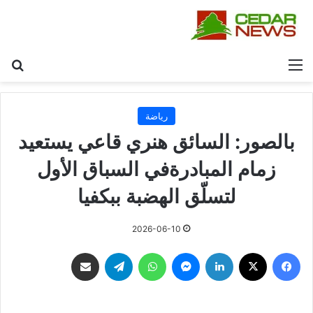
القائمة
بح
رياضة
بالصور: السائق هنري قاعي يستعيد
زمام المبادرةفي السباق الأول
لتسلّق الهضبة ببكفيا
2026-06-10
فيسبوك
‫X
لينكدإن
ماسنجر
واتساب
تيلقرام
مشاركة عبر البريد