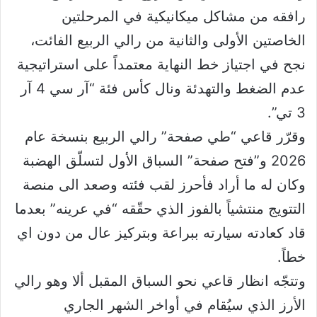
رافقه من مشاكل ميكانيكية في المرحلتين
الخاصتين الأولى والثانية من رالي الربيع الفائت،
نجح في اجتياز خط النهاية معتمداً على استراتيجية
عدم الضغط والتهدئة ونال كأس فئة “آر سي 4 آر
3 تي”.
وقرّر قاعي “طي صفحة” رالي الربيع بنسخة عام
2026 و”فتح صفحة” السباق الأول لتسلّق الهضبة
وكان له ما أراد فأحرز لقب فئته وصعد الى منصة
التتويج منتشياً بالفوز الذي حقّقه “في عرينه” بعدما
قاد كعادته سيارته ببراعة وبتركيز عال من دون اي
خطاً.
وتتجّه انظار قاعي نحو السباق المقبل ألا وهو رالي
الأرز الذي سيُقام في أواخر الشهر الجاري