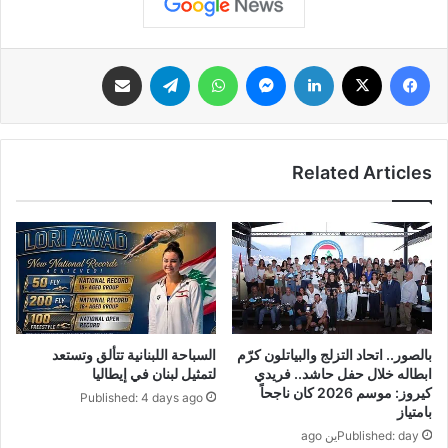
فيسبوك
‫X
لينكدإن
ماسنجر
واتساب
تيلقرام
مشاركة عبر البريد
Related Articles
بالصور.. اتحاد التزلج والبياتلون كرّم
السباحة اللبنانية تتألق وتستعد
ابطاله خلال حفل حاشد.. فريدي
لتمثيل لبنان في إيطاليا
كيروز: موسم 2026 كان ناجحاً
Published: 4 days ago
بامتياز
Published: dayين ago