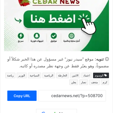
🛈
تنويه:
موقع "سيدر نيوز" غير مسؤول عن هذا الخبر شكلاً أو
مضموناً، وهو يعبّر فقط عن وجهة نظر مصدره أو كاتبه.
الوسوم
اعتماد
الاثنين
الخارطة
الرياضية
السياحية
الوزير
رياضة
كرم
متحف
نصار
يعلن
Copy URL