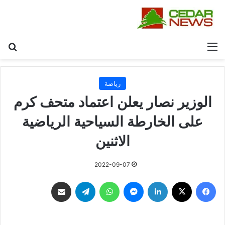
القائمة
بح
رياضة
الوزير نصار يعلن اعتماد متحف كرم
على الخارطة السياحية الرياضية
الاثنين
2022-09-07
فيسبوك
‫X
لينكدإن
ماسنجر
واتساب
تيلقرام
مشاركة عبر البريد