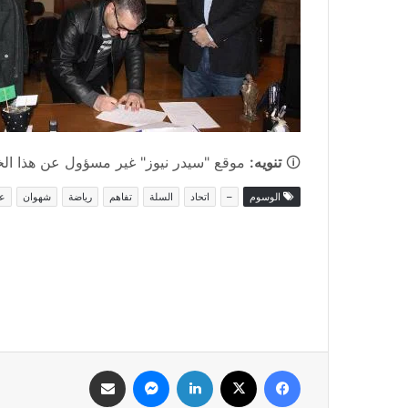
🛈
تنويه:
موقع "سيدر نيوز" غير مسؤول عن هذا الخبر
الوسوم
–
اتحاد
السلة
تفاهم
رياضة
شهوان
ع
فيسبوك
‫X
لينكدإن
ماسنجر
مشاركة عبر البريد