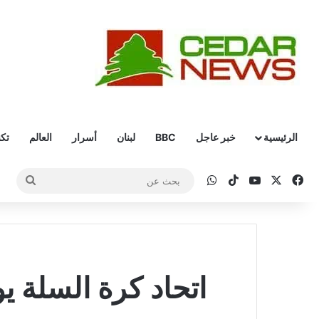
الرئيسية
خبر عاجل
BBC
لبنان
أسرار
العالم
تكن
‫X
فيسبوك
‫YouTube
‫TikTok
واتساب
بحث
عن
اتحاد كرة السلة ي