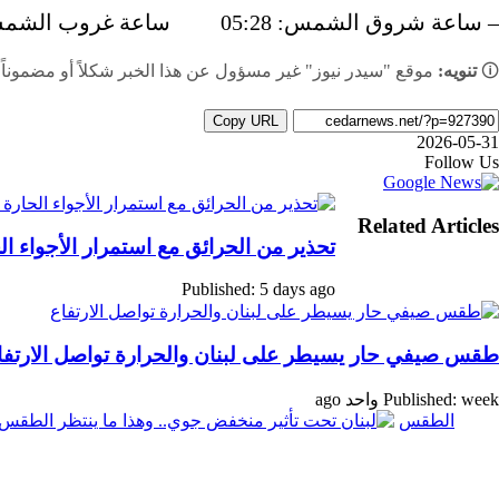
– ساعة شروق الشمس: 05:28 ساعة غروب الشمس: 19:43
🛈
تنويه:
موقع "سيدر نيوز" غير مسؤول عن هذا الخبر شكلاً أو مضموناً،
Copy URL
2026-05-31
‫
يلقرام
ينكدإن
اتساب
اسنجر
اسنجر
يسبوك
شاركة
Follow Us
بر
‫
يلقرام
ينكدإن
اتساب
اسنجر
اسنجر
يسبوك
شاركة
لبريد
Related Articles
بر
تحذير من الحرائق مع استمرار الأجواء ال
لبريد
Published: 5 days ago
طقس صيفي حار يسيطر على لبنان والحرارة تواصل الارتفا
Published: week واحد ago
الطقس