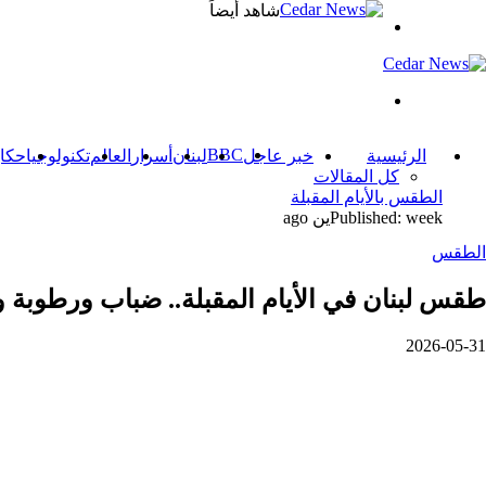
شاهد أيضاً
بحث
عن
القائمة
BBC
الرئيسية
خبر عاجل
لبنان
أسرار
العالم
تكنولوجيا
حكاي
كل المقالات
الطقس بالأيام المقبلة
Published: weekين ago
الطقس
طقس لبنان في الأيام المقبلة.. ضباب ورطوبة 
2026-05-31
‫
يلقرام
ينكدإن
اتساب
اسنجر
اسنجر
يسبوك
شاركة
بر
لبريد