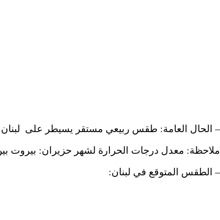
– الحال العامة: طقس ربيعي مستقر يسيطر على لبنان و
ملاحظة: معدل درجات الحرارة لشهر حزيران: بيروت بين 22 و30، طرابلس بين 21 و29، وزحلة بين 16 و32 در
– الطقس المتوقع في لبنان: