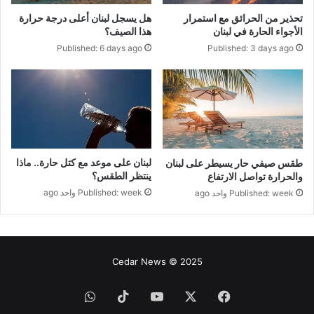
تحذير من الحرائق مع استمرار
هل يسجل لبنان أعلى درجة حرارة
الأجواء الحارة في لبنان
هذا الصيف؟
Published: 6 days ago
Published: 3 days ago
لبنان على موعد مع كتل حارة.. ماذا
طقس صيفي حار يسيطر على لبنان
ينتظر الطقس؟
والحرارة تواصل الارتفاع
Published: week واحد ago
Published: week واحد ago
Cedar News © 2025
فيسبوك
‫X
‫YouTube
‫TikTok
واتساب