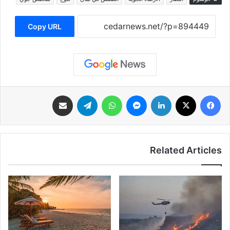
Copy URL
فيسبوك
‫X
لينكدإن
ماسنجر
واتساب
تيلقرام
مشاركة عبر البريد
Related Articles