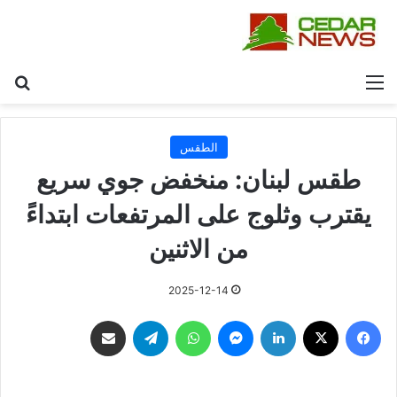
القائمة
بح
الطقس
طقس لبنان: منخفض جوي سريع
يقترب وثلوج على المرتفعات ابتداءً
من الاثنين
2025-12-14
فيسبوك
‫X
لينكدإن
ماسنجر
واتساب
تيلقرام
مشاركة عبر البريد