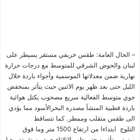
– الحال العامة: طقس خريفي مستقر يسيطر على
لبنان والحوض الشرقي للمتوسط مع درجات حرارة
نهارية ضمن معدلاتها الموسمية وأجواء باردة خلال
الليل حتى بعد ظهر يوم الاثنين حيث يتأثر بمنخفض
جوي متوسط الفعالية سريع مصحوب بكتل هوائية
باردة قطبية المنشأ مصدره البحرالأسود مما يؤدي
الى طقس متقلب وممطر. كما تتساقط
الثلوج ابتداءا من ارتفاع 1500 متر وما فوق
ويستمر تأثيره حتى ظهر الثلاثاء حيث يستقرتدريجيا