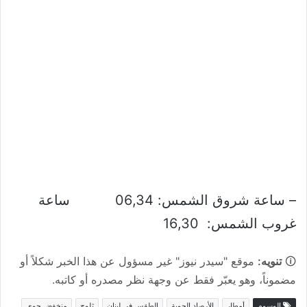
– ساعة شروق الشمس: 06,34 ساعة
غروب الشمس: 16,30
🛈
تنويه:
موقع "سيدر نيوز" غير مسؤول عن هذا الخبر شكلاً أو
مضموناً، وهو يعبّر فقط عن وجهة نظر مصدره أو كاتبه.
الوسوم
أمطار
الأرصاد الجوية
الطقس في لبنان
ثلوج
منخفض جوي