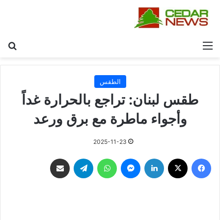
القائمة
بح
الطقس
طقس لبنان: تراجع بالحرارة غداً
وأجواء ماطرة مع برق ورعد
2025-11-23
فيسبوك
‫X
لينكدإن
ماسنجر
واتساب
تيلقرام
مشاركة عبر البريد