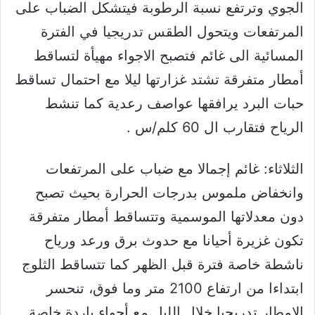
الجوي وترتفع نسبة الرطوبة فيتشكل الضباب على
المرتفعات ويتحول الطقس تدريجيا في الفترة
المسائية الى غائم فتصبح الاجواء مهيأة لتساقط
أمطار متفرقة تشتد غزارتها ليلا مع احتمال تساقط
حبات البرد يرافقها عواصف رعدية كما تنشط
الرياح فتقارب ال 60 كلم/س .
الثلاثاء: غائم إجمالا مع ضباب على المرتفعات
وانخفاض ملموس بدرجات الحرارة بحيث تصبح
دون معدلاتها الموسمية وتتساقط أمطار متفرقة
تكون غزيرة أحيانا مع حدوث برق ورعد ورياح
ناشطة خاصة فترة قبل الظهر كما تتساقط الثلوج
ابتداءا من ارتفاع 2100 متر وما فوق، تنحسر
الامطار تدريجيا خلال الليل مع أجواء باردة خاصة