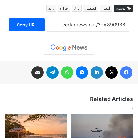
الوسوم
أمطار
الطقس
برق
حرارة
رعد
Copy URL
فيسبوك
‫X
لينكدإن
ماسنجر
واتساب
تيلقرام
مشاركة عبر البريد
Related Articles