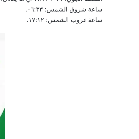
ساعة شروق الشمس: ٠٦:٣٣.
ساعة غروب الشمس: ١٧:١٢.