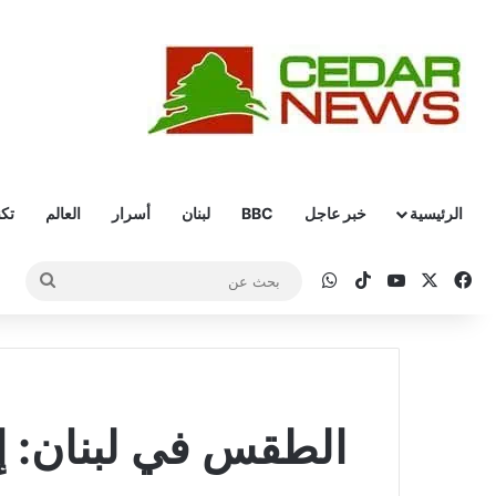
الرئيسية
خبر عاجل
BBC
لبنان
أسرار
العالم
تكن
‫X
فيسبوك
‫YouTube
‫TikTok
واتساب
بحث
عن
الطقس في لبنان: إ