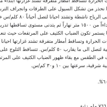
 الحرارة تتساقط أمطار متفرقة تشتد غزارتها ابتداء م
ا نحذر من تشكل السيول على الطرقات وانجراف التربة
المسائية خصوصاً طريق ضهر ا
 يستمر تكون الضباب الكثيف على المرتفعات حيث تنعد
الحرارة وتساقط أمطار متفرقة تشتد غزارتها احيانا
ات في الطقس مع بقاء ظهور الضباب الكثيف على المرتف
، سرعتها بين ١٠ و٣٠ كم/س.