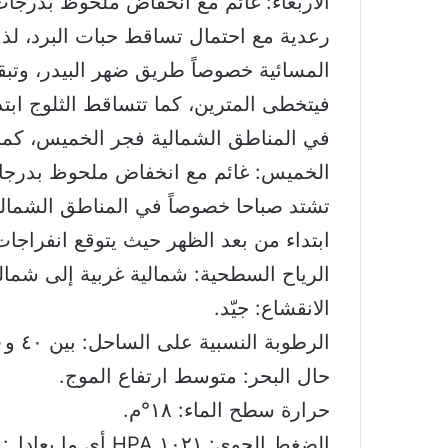
الأربعاء: غائم مع انخفاض ملحوظ بدرجات
رعدية مع احتمال تساقط حبات البرد، لذ
في المناطق الشمالية فجر الخميس، كما
الخميس: غائم مع انخفاض ملحوظ بدرجات 
ابتداء من بعد الظهر حيث يتوقع انفراج
الرياح السطحية: شمالية غربية إلى شمالية شرقية
الانقشاع: جيّد.
الرطوبة النسبية على الساحل: بين ٤٠ و٦٠%.
حال البحر: متوسط ارتفاع الموج.
حرارة سطح الماء: ١٨°م.
الضغط الجوي: ١٠٢١ HPA أي ما يعادل: ٧٦٦ ملم زئبق.