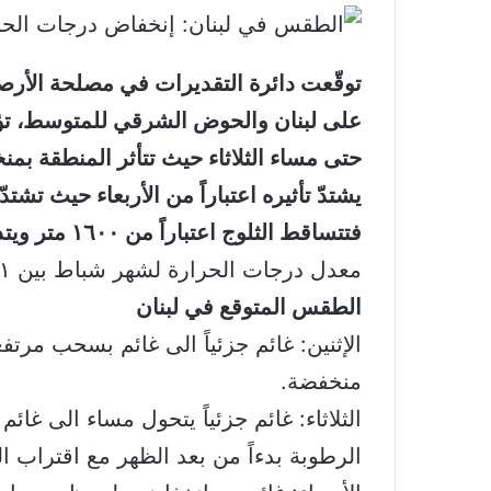
توقّعت دائرة التقديرات في مصلحة الأرص
على لبنان والحوض الشرقي للمتوسط، تؤد
حتى مساء الثلاثاء حيث تتأثر المنطقة بمن
يشتدّ تأثيره اعتباراً من الأربعاء حيث 
فتتساقط الثلوج اعتباراً من ١٦٠٠ متر ويتدنى مستوى تساقطها لحدود الـ ١٠٠٠ متر يوم الخميس.
معدل درجات الحرارة لشهر شباط بين ١١ و١٩ في بيروت وبين ٨ و١٩ لطرابلس، في زحلة بين ٣ و١٣ درجة.
الطقس المتوقع في لبنان
الإثنين: غائم جزئياً الى غائم بسحب مر
منخفضة.
الثلاثاء: غائم جزئياً يتحول مساء الى غ
الرطوبة بدءاً من بعد الظهر مع اقتراب 