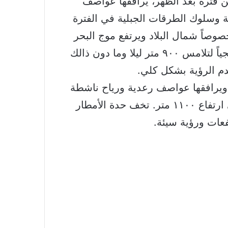
ن فترة بعد الظهر، يرافقها عواصف
 وسلوك الطرقات الجبلية في الفترة
لبيدر، وتبقى الرياح ناشطة وتشتد احيانا لتصل أحياناً ٨٠ كلم/س خصوصاً شمال البلاد ويرتفع موج البحر
فيتخطى المترين، كما تتساقط الثلوج ابتداءاً من ١٥٠٠ متر نهاراً ثم يتدنى مستوى تساقطها تدريجياً لتلامس ٩٠٠ متر ليلا وما دون ذالك
م الرؤية بشكل كلي.
 ويرافقها عواصف رعدية ورياح ناشطة
تشتد صباحا خصوصاً في المناطق الشمالية لتصل الى ما يقارب ٥٠ كلم/س. تتساقط الثلوج على ارتفاع ١١٠٠ متر. تخف حدة الأمطار
عات ورؤية سيئة.