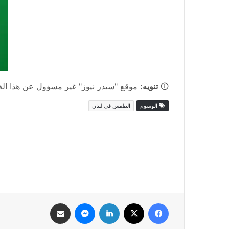
🛈
تنويه:
موقع "سيدر نيوز" غير مسؤول عن هذا الخبر
الوسوم
الطقس في لبنان
فيسبوك
‫X
لينكدإن
ماسنجر
مشاركة عبر البريد