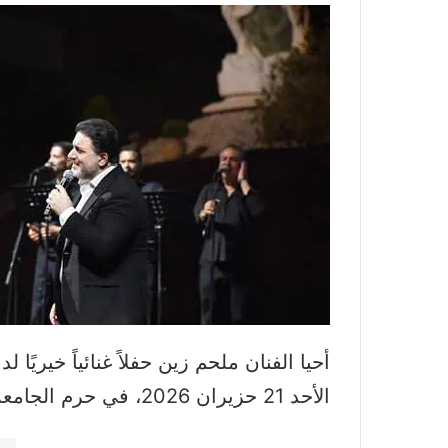
أحيا الفنان ملحم زين حفلاً غنائياً خيري
الأحد 21 حزيران 2026، في حرم الجامعة- زوق مصبح، وهي مبادرة كانت قد انطلقت منذ ثلاثة أعوام.