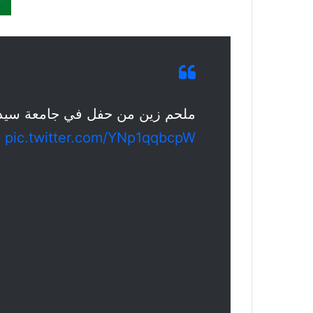
ملحم زين من حفل في جامعة سيدة ا
pic.twitter.com/YNp1qqbcpW