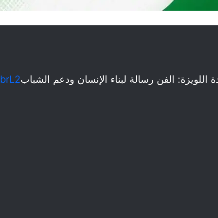
للويزة: الفن رسالة لبناء الإنسان ودعم الشباب
sbrL2