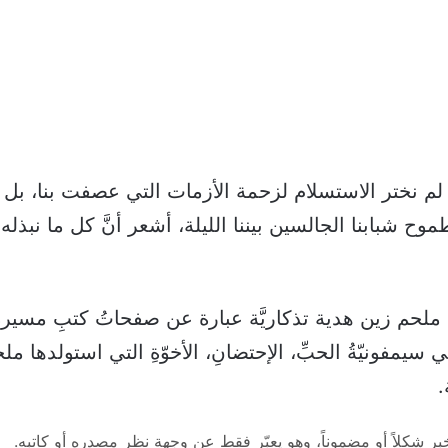
زة لم نختر الاستسلام لزحمة الأزمات التي عصفت بنا، بل آ
ح شبابنا الجالسين بيننا الليلة، أشعر أنَّ كل ما نبذله
مفونيّةُ الحبِّ، الإحتضانِ، الأخوّةِ التي استولدها ملح
.
 شكلاً أو مضموناً، وهو يعبّر فقط عن وجهة نظر مصدره أو كاتبه.