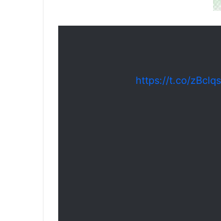
https://t.co/zBclq