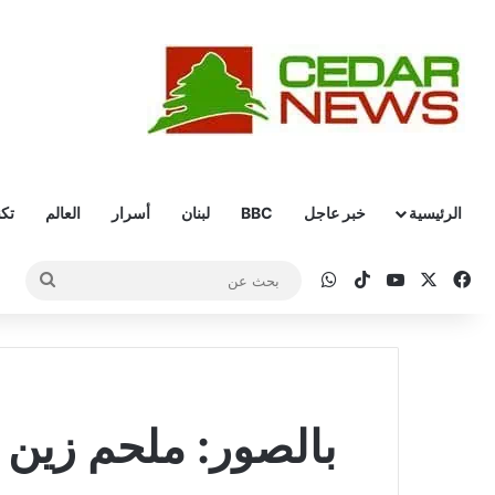
الرئيسية
خبر عاجل
BBC
لبنان
أسرار
العالم
تكن
‫X
فيسبوك
‫YouTube
‫TikTok
واتساب
بحث
عن
بالصور: ملحم زين 