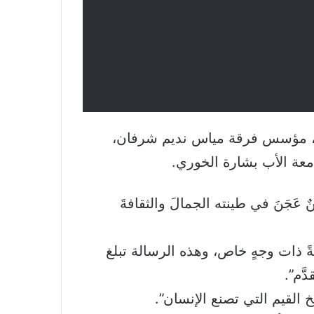
يا، مؤسس فرقة مياس نديم شرفان،
امعة الأب بشارة الخوري.
َجَنَ في طينته الجمالَ والثقافةَ
ةً ذات وجهٍ خاص، وهذه الرسالة تبلغ
ّم”.
 القيم التي تصنع الإنسان”.