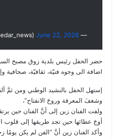
June 22, 2026
— Cedar News (@cedar_news)
حضر الحفل رئيس بلدية زوق مصبح السيد
اضافة الى وجوه فنيّة، ثقافيّة، صحافية و
إستهل الحفل بالنشيد الوطني ومن ثمَّ ألق
وشغفَ المعرفة وروحَ الانفتاح”،
ولفت الفنان زين إلى أنَّ الفنان حين يرت
أوجَ عطائها حين تجد طريقها إلى قلوب ال
وأكد الفنان زين أنَّ “الفن لم يكن يومًا 