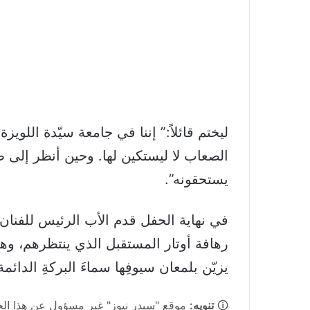
ليختم قائلاً:” إننا في جامعة سيّدة اللوي
الصعاب لا ليستكين لها. وحين أنظر إلى طمو
يستحقونه”.
رهافة أوتار المستقبل الذي ينتظرهم، وهي سي
يزيّن بلمعان سيوفِها سماءَ البركةِ الدائمة
🛈
تنويه:
موقع "سيدر نيوز" غير مسؤول عن هذا الخبر