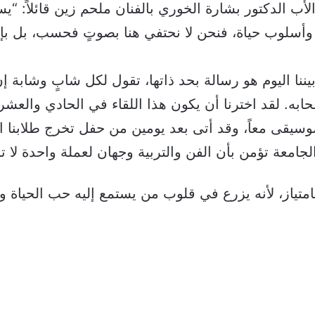
أب الدكتور بشارة الخوري بالفنان ملحم زين قائلاً: “ي
ً وأسلوب حياة، فنحن لا نحتفي هنا بصوتٍ فحسب، بل بإ
نا اليوم هو رسالة بحد ذاتها، تقول لكل شابٍ وشابة إن ا
صحابه. لقد اخترنا أن يكون هذا اللقاء في الحادي والع
وسيقى معاً، وقد أتى بعد يومين من حفل تخرج طلابنا ا
جامعة تؤمن بأن الفن والتربية وجهان لعملة واحدة لا ت
متياز، لأنه يزرع في قلوب من يستمع إليه حب الحياة وا