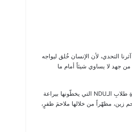
ثرنا التحدي، لأن الإنسان خُلق ليواجه
 من جهد لا يساوي شيئاً أمام ما
في نهاية الحفل قدم الأب الرئيس للفنان ملحم زين هدية تذكاريَّة عبارة عن صفحاتُ كتبِ مسيرةِ طلابِ الـNDU التي يخطّونها بيراعة
م زين، مظهّراً من خلالها ملاحمَ ظفرٍ،