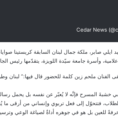
 ايلي صابر، ملكة جمال لبنان السابقة كريستينا صوا
إعلامية، وأسرة جامعة سيّدة اللويزة، يتقدّمها رئيس الج
ى الفنان ملحم زين كلمة للحضور قال فيها:” لبنان وطنٌ ع
قي خشبةَ المسرح فإنَّه لا يُعبّر عن نفسه بل يحمل رسال
طلاب، فتتحوّل إلى فعل تربوي وإنساني من أرقى ما يُقدَ
زخرفةً للعين بل هو في جوهره أداةٌ لصياغة الوعي وترسيخ