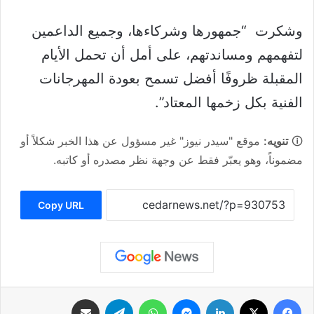
وشكرت “جمهورها وشركاءها، وجميع الداعمين
لتفهمهم ومساندتهم، على أمل أن تحمل الأيام
المقبلة ظروفًا أفضل تسمح بعودة المهرجانات
الفنية بكل زخمها المعتاد”.
🛈
تنويه:
موقع "سيدر نيوز" غير مسؤول عن هذا الخبر شكلاً أو
مضموناً، وهو يعبّر فقط عن وجهة نظر مصدره أو كاتبه.
Copy URL
فيسبوك
‫X
لينكدإن
ماسنجر
واتساب
تيلقرام
مشاركة عبر البريد