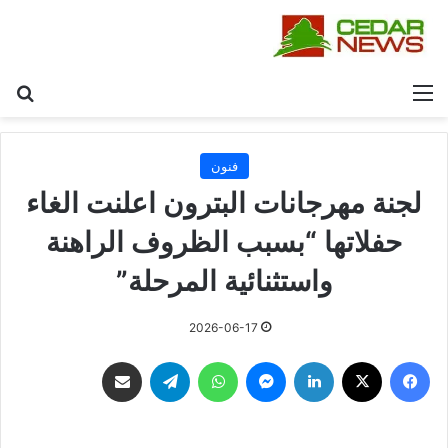
القائمة
بح
فنون
لجنة مهرجانات البترون اعلنت الغاء
حفلاتها “بسبب الظروف الراهنة
واستثنائية المرحلة”
2026-06-17
فيسبوك
‫X
لينكدإن
ماسنجر
واتساب
تيلقرام
مشاركة عبر البريد