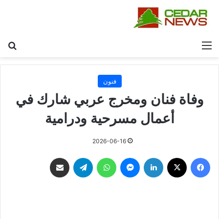
القائمة
بح
فنون
وفاة فنان ومخرج عربي شارك في
أعمال مسرحية ودرامية
2026-06-16
فيسبوك
‫X
لينكدإن
ماسنجر
واتساب
تيلقرام
مشاركة عبر البريد