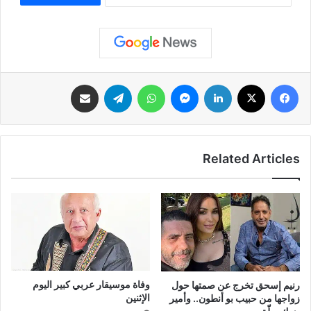
فيسبوك
‫X
لينكدإن
ماسنجر
واتساب
تيلقرام
مشاركة عبر البريد
Related Articles
وفاة موسيقار عربي كبير اليوم
رنيم إسحق تخرج عن صمتها حول
الإثنين
زواجها من حبيب بو أنطون.. وأمير