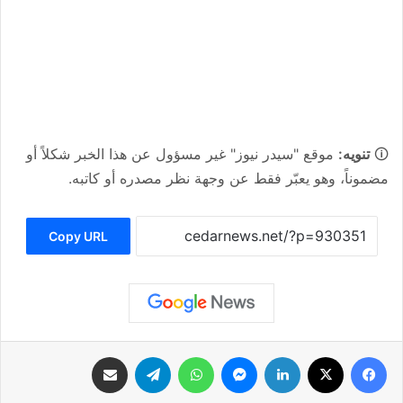
🛈
تنويه:
موقع "سيدر نيوز" غير مسؤول عن هذا الخبر شكلاً أو
مضموناً، وهو يعبّر فقط عن وجهة نظر مصدره أو كاتبه.
Copy URL
فيسبوك
‫X
لينكدإن
ماسنجر
واتساب
تيلقرام
مشاركة عبر البريد