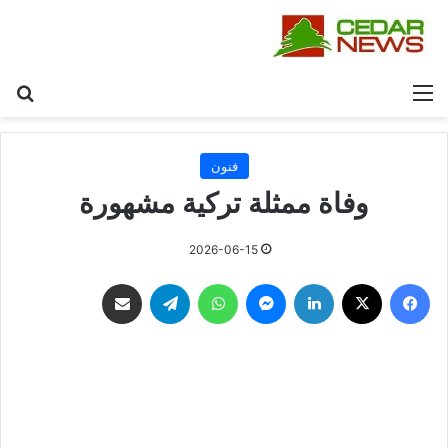
القائمة
بح
فنون
وفاة ممثلة تركية مشهورة
2026-06-15
فيسبوك
‫X
لينكدإن
ماسنجر
واتساب
تيلقرام
مشاركة عبر البريد